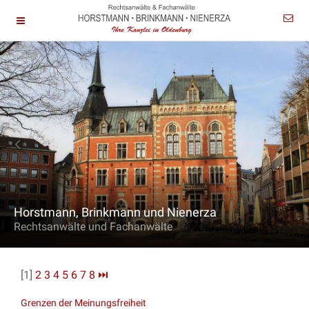
Horstmann, Brinkmann und Nienerza
Rechtsanwälte und Fachanwälte
[1]
2
3
4
5
6
7
8
⏭
Grenzen der Meinungsfreiheit